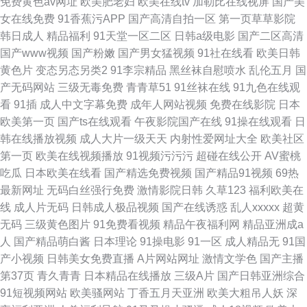
免费黄色av网址
欧美肥老妇
欧美在线tv
加勒比在线视屏
国产美
女在线免费
91香蕉污APP
国产高清自拍一区
第一页草草影院
韩日成人
精品福利
91天堂一区二区
日韩a级电影
国产二区高清
国产www视频
国产粉嫩
国产男女猛视频
91社在线看
欧美日韩
黄色片
变态另态另类2
91李宗精品
黑丝袜自慰喷水
乱伦五月
国
产无码网站
三级无毒免费
青青草51
91丝袜在线
91九色在线观
看
91插
成人中文字幕免费
成年人网站视频
免费在线影院
日本
欧美第一页
国产ts在线观看
午夜影院国产在线
91操在线观看
日
韩在线播放视频
成人大片一级天天
内射性爱网址大全
欧美社区
第一页
欧美在线视频播放
91视频污污污
超碰在线公开
AV蜜桃
吃瓜
日本欧美在线看
国产精选免费视频
国产精品91视频
69热
最新网址
无码白丝强行免费
激情影院日韩
久草123
福利欧美在
线
成人片无码
日韩成人极品视频
国产在线诱惑
乱人xxxxx
超黄
无码
三级黄色图片
91免费看视频
精品午夜福利网
精品亚洲成a
人
国产精品萌白酱
日本理论
91操电影
91一区
成人精品无
91国
产小视频
日韩美女免费直播
A片网站网址
激情文学色
国产主播
第37页
青久青青
日本精品在线播放
三级A片
国产日韩亚洲综合
91短视频网站
欧美骚网站
丁香五月天亚洲
欧美大粗吊人妖
深