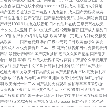
费看黄
操操无码视频
国产高清第一页
91国产在线播放
国产女
人夜夜做
国产在线小视频
91com
91豆花成人
哪里有A片网址
精产国品
香蕉视频国产精品
91九色福利
成人国产无线视
欧美
日韩性生活片
国产伦理剧
国产精品无套无码
成年人网站免费
国
产精品1000
91九色在线视频
日本伦理片在线
三级无码在线天
堂
久久成人亚洲
日本中文视频在线
伦理剧推荐
国产成人精品日
本
97甜桃品种介绍
91插插插
欧美SE第二页
毛片内射女
激情另
类欧美一二
国产色视频
孕妇三级av无码
日韩欧美色综合
美女
社区成人
在线免费看片
日本一级
国产传媒视频网站
免费观看污
网站
最新激情h网站
国产喷浆抽搐
宅男久久国产精品
国产乱肥
老妇
最新福利影院
欧美人妖视频网站
窝窝午夜理论
久草视频深
夜福利
波多野步中文字幕
日韩福利网址导航
91精品国产社区
超碰无码在线
欧美日韩高清免费
国产激情视频三区
宅男福利在
线播放
91视频污导航
国产啪亚洲国
欧美性爱密臀
疯狂少妇喷
潮
欧美肏屄一区二区
国产乱伦免费观看
偷拍草草草
97狠狠插
香蕉视频下载污版
三级黄色视频网址
午夜99
91日逼视频
国产
成在线观看
萌白酱一线天
乱伦五月天婷婷
美腿丝袜在线观看
国
产精品3p
91综合碰
国产乱女乱
成人xxxxx
日韩伦理片
91色爱