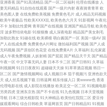
亚洲香蕉
国产91高清精品
国产一区二区福利
伦理在线播放
人
妻无码精品
91自拍在线观看
国产一级片内射
夜夜骑青青草
欧
航 变态另类在线观看 深夜福利18 超碰色色 国产区五五区 三级另类激情 狼
美色图人妻
在线免费欧美视频
免费黄色毛片
成人精品无码视频
欧美午夜极品
性欧美ⅩⅩⅩⅩ乱
欧美色色六月天
91影视网
午夜伦
友激情综合国产 亚洲黄色小说网站 久久逼久久逼em 成人免费Aⅴ 无码人妻
不卡
加勒比性爱网
青草国产在线视频
亚洲国产精品导航
欧美色
淫
波多野结依电影
91狠狠撸
成人深夜电影
精品国产美女剃毛
熟妇av 国产超碰人人 91白虎高潮 操逼大片韩国 九一黄色仓库 在线电影黄色
加勒比熟女
91碰在线
欧美裸模
萌白酱国产一区
美国一级AV
国
产人在线成免费
免费黄色A片网址
微拍福利国产视频
国产人成
99成人 欧美性变态网 日本高清视频va 人妻聚色窝 国产十区 91一区二区视
无码视频
国产原创区色花堂
在线免费黄A片
久草福利
乱伦家庭
成人午夜免费视频
人妖射精
国产屁屁
国产精品天干天
国产精品
频 在线观看肏屄视频 日韩无码资源站 韩国av高清无码 天堂网两性 91n在线
午夜一区
中文字幕无码人妻
日本不卡二区
国产日韩91
久草福
利视频网
91日日夜夜91
超碰碰天天操
91草草酒店视频
韩日一
看 操碰影院 99爱网页版 老司机福利院 97色色六月天 欧美成人三级 蜜桃视
区二区
国产激情视频网站
成人视频日本
茄子视频污
亚洲色欲天
天
成人丝瓜视频下载
日韩逼网
精东传媒入口
黄wwww色
香港
频污 豆花社区视频 亚洲中文乱轮 日本黄123区 亚洲四本道 AV网天天 欧美A
伦理电影在线
成人影院在线播放
欧美足交一区二区
91视频电影
另类四虎
亚洲东京热
国产不卡在线
91九色视频
日本天堂视频
片网址 97AV资源网 午夜三级啪啪 久久人阁 麻豆旅游啪啪 AV探花在线播放
导航
日本三级光棍影院
91大神精品
欧美怡红院院二区
爱豆传
媒观看网站
综合日韩欧美
草逼网首页
国产日韩精品91
91视频
黄色视频久久 后入大屁股 91看视频 黄色片日本学生妹 97欧美资源总站 韩国