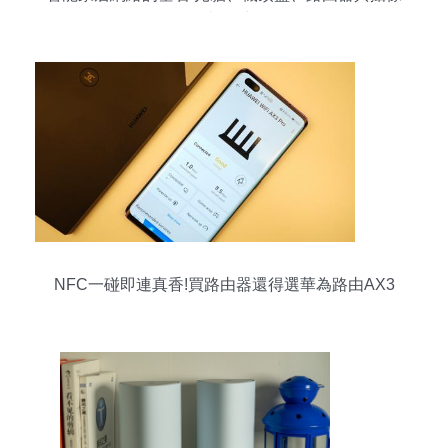
頭的協同力量
NFC一碰即連真香!買路由器還得選華為路由AX3
Pro