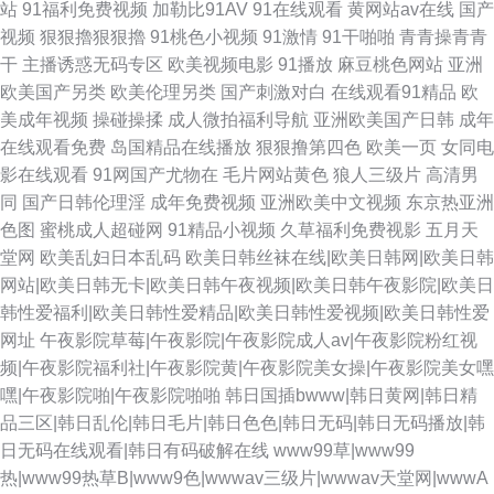
站
91福利免费视频
加勒比91AV
91在线观看
黄网站av在线
国产
视频
狠狠擼狠狠擼
91桃色小视频
91激情
91干啪啪
青青操青青
干
主播诱惑无码专区
欧美视频电影
91播放
麻豆桃色网站
亚洲
欧美国产另类
欧美伦理另类
国产刺激对白
在线观看91精品
欧
美成年视频
操碰操揉
成人微拍福利导航
亚洲欧美国产日韩
成年
在线观看免费
岛国精品在线播放
狠狠撸第四色
欧美一页
女同电
影在线观看
91网国产尤物在
毛片网站黄色
狼人三级片
高清男
同
国产日韩伦理淫
成年免费视频
亚洲欧美中文视频
东京热亚洲
色图
蜜桃成人超碰网
91精品小视频
久草福利免费视影
五月天
堂网
欧美乱妇日本乱码
欧美日韩丝袜在线|欧美日韩网|欧美日韩
网站|欧美日韩无卡|欧美日韩午夜视频|欧美日韩午夜影院|欧美日
韩性爱福利|欧美日韩性爱精品|欧美日韩性爱视频|欧美日韩性爱
网址
午夜影院草莓|午夜影院|午夜影院成人av|午夜影院粉红视
频|午夜影院福利社|午夜影院黄|午夜影院美女操|午夜影院美女嘿
嘿|午夜影院啪|午夜影院啪啪
韩日国插bwww|韩日黄网|韩日精
品三区|韩日乱伦|韩日毛片|韩日色色|韩日无码|韩日无码播放|韩
日无码在线观看|韩日有码破解在线
www99草|www99
热|www99热草B|www9色|wwwav三级片|wwwav天堂网|wwwA