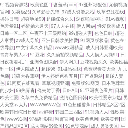
91视频资源站
|
欧美色图1
|
含羞草porn
|
97亚州狠狠色
|
尤物视频
官网
|
另类极品
|
久草影音先锋
|
97成人资源总站
|
玖草资源在线
|
操碰日韩
|
超碰地址99
|
超碰综合久久
|
深夜啪啪网址
|
91vv视频
|
色天堂91
|
婷婷她六月天
|
97人人在线
|
伊人网av
|
性爱欧美成人
|
日韩一区二区
|
午夜不卡三级网站
|
99超碰人妻
|
色色日韩
|
超碰
人家爱
|
av成人导航
|
亚洲日韩欧美性爱
|
91网页版极品
|
黄色在
线导航
|
中文字幕久久精品
|
www欧洲精品
|
成人日韩亚洲欧美
|
青青草男人av
|
51豆花
|
久久偷拍视频精品
|
人人摸人人操91
|
日
日夜夜看毛片
|
亚洲色图综合
|
伊人网久
|
豆花视频久久
|
欧美性福
利一区
|
伊人院成人
|
超碰96
|
91极品在线
|
免费观看黄大全
|
九九
色播
|
超碰大香蕉网
|
伊人婷婷色香五月
|
国产资源站
|
超碰人妻
色
|
91网页在线观看
|
草草视频亚洲
|
免费版91网页
|
日本毛茸茸
的少妇
|
99热青青
|
俺去射丁香
|
日韩AB
|
91亚洲夜色看片
|
日韩
欧美性爱
|
久草午夜免费精品
|
激情色图日韩
|
欧美性爱东京热
|
男
人天堂av大片
|
WWWWWW色
|
91色超碰香蕉
|
日韩精品3区2区
|
欧美韩日综日日骚
|
av超碰
|
韩国二三四区
|
91视频人人
|
性欧美
色
|
www91操
|
97福利影院
|
蜜臀官网
|
欧美色色网
|
欧美黄频
|
国
产精品1区2区
|
成人网站69欧美
|
91色资源站
|
成人另类天堂
|
午