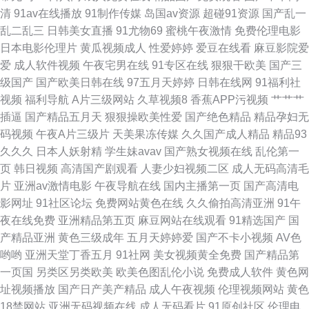
韩 91桃色入口 91入囗 97福利社区视频 国内自拍AV 豆花视频九一免费 97色
清
91av在线播放
91制作传媒
岛国av资源
超碰91资源
国产乱一
乱二乱三
日韩美女直播
91尤物69
蜜桃午夜激情
免费伦理电影
色1 avav亚洲 青青草狼友集中营 91免费网址 亚洲天堂bt 美女搞黄 91激情午
日本电影伦理片
黄瓜视频成人
性爱婷婷
爱豆在线看
麻豆影院爱
爱
成人软件视频
午夜宅男在线
91专区在线
狠狠干欧美
国产三
夜电影 亚洲网址黄色 欧美日韩国 97福利 丝袜后入国产91 欧美性爱网 抖阴
级国产
国产欧美日韩在线
97五月天婷婷
日韩在线网
91福利社
视频
福利导航
A片三级网站
久草视频8
香蕉APP污视频
艹艹艹
网站蜜桃 国产激情内射 福利AV 久久婷婷热艹黑丝
插逼
国产精品五月天
狠狠操欧美性爱
国产绝色精品
精品孕妇无
码视频
午夜A片三级片
天美果冻传媒
久久国产成人精品
精品93
久久久
日本人妖射精
学生妹avav
国产熟女视频在线
乱伦第一
页
韩日视频
高清国产剧观看
人妻少妇视频二区
成人无码高清毛
片
亚洲av激情电影
午夜导航在线
国内主播第一页
国产高清电
影网址
91社区论坛
免费网站黄色在线
久久偷拍高清亚洲
91午
夜在线免费
亚洲精品第五页
麻豆网站在线观看
91精选国产
国
产精品亚洲
黄色三级成年
五月天婷婷爱
国产不卡小视频
AV色
哟哟
亚洲天堂丁香五月
91社网
美女视频黄全免费
国产精品第
一页国
另类区另类欧美
欧美色图乱伦小说
免费成人软件
黄色网
址视频播放
国产日产美产精品
成人午夜视频
伦理视频网站
黄色
18禁网站
亚洲无码视频在线
成人无码看片
91原创社区
伦理电