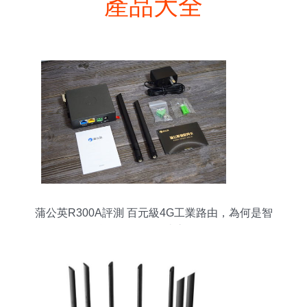
產品大全
蒲公英R300A評測 百元級4G工業路由，為何是智
能組網的性價比之選？