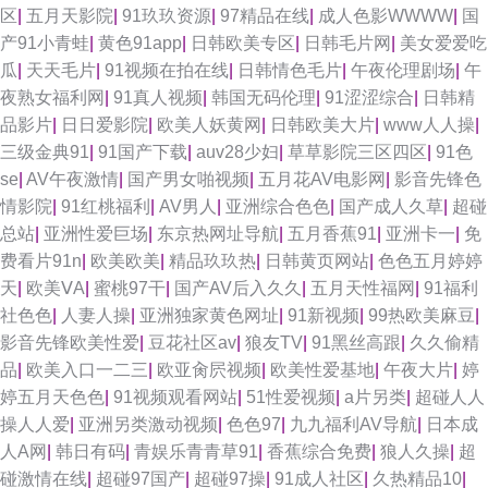
区
|
五月天影院
|
91玖玖资源
|
97精品在线
|
成人色影WWWW
|
国
产91小青蛙
|
黄色91app
|
日韩欧美专区
|
日韩毛片网
|
美女爱爱吃
瓜
|
天天毛片
|
91视频在拍在线
|
日韩情色毛片
|
午夜伦理剧场
|
午
夜熟女福利网
|
91真人视频
|
韩国无码伦理
|
91涩涩综合
|
日韩精
品影片
|
日日爱影院
|
欧美人妖黄网
|
日韩欧美大片
|
www人人操
|
三级金典91
|
91国产下载
|
auv28少妇
|
草草影院三区四区
|
91色
se
|
AV午夜激情
|
国产男女啪视频
|
五月花AV电影网
|
影音先锋色
情影院
|
91红桃福利
|
AV男人
|
亚洲综合色色
|
国产成人久草
|
超碰
总站
|
亚洲性爱巨场
|
东京热网址导航
|
五月香蕉91
|
亚洲卡一
|
免
费看片91n
|
欧美欧美
|
精品玖玖热
|
日韩黄页网站
|
色色五月婷婷
天
|
欧美ⅤA
|
蜜桃97干
|
国产AV后入久久
|
五月天性福网
|
91福利
社色色
|
人妻人操
|
亚洲独家黄色网址
|
91新视频
|
99热欧美麻豆
|
影音先锋欧美性爱
|
豆花社区av
|
狼友TV
|
91黑丝高跟
|
久久偷精
品
|
欧美入口一二三
|
欧亚肏屄视频
|
欧美性爱基地
|
午夜大片
|
婷
婷五月天色色
|
91视频观看网站
|
51性爱视频
|
a片另类
|
超碰人人
操人人爱
|
亚洲另类激动视频
|
色色97
|
九九福利AV导航
|
日本成
人A网
|
韩日有码
|
青娱乐青青草91
|
香蕉综合免费
|
狼人久操
|
超
碰激情在线
|
超碰97国产
|
超碰97操
|
91成人社区
|
久热精品10
|