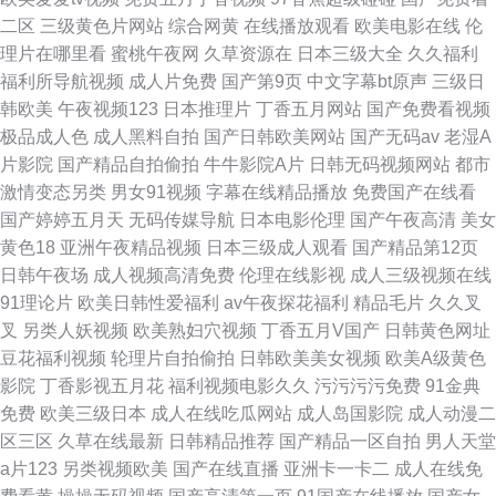
二区
三级黄色片网站
综合网黄
在线播放观看
欧美电影在线
伦
理片在哪里看
蜜桃午夜网
久草资源在
日本三级大全
久久福利
福利所导航视频
成人片免费
国产第9页
中文字幕bt原声
三级日
韩欧美
午夜视频123
日本推理片
丁香五月网站
国产免费看视频
极品成人色
成人黑料自拍
国产日韩欧美网站
国产无码av
老湿A
片影院
国产精品自拍偷拍
牛牛影院A片
日韩无码视频网站
都市
激情变态另类
男女91视频
字幕在线精品播放
免费国产在线看
国产婷婷五月天
无码传媒导航
日本电影伦理
国产午夜高清
美女
黄色18
亚洲午夜精品视频
日本三级成人观看
国产精品第12页
日韩午夜场
成人视频高清免费
伦理在线影视
成人三级视频在线
91理论片
欧美日韩性爱福利
av午夜探花福利
精品毛片
久久叉
叉
另类人妖视频
欧美熟妇穴视频
丁香五月V国产
日韩黄色网址
豆花福利视频
轮理片自拍偷拍
日韩欧美美女视频
欧美A级黄色
影院
丁香影视五月花
福利视频电影久久
污污污污免费
91金典
免费
欧美三级日本
成人在线吃瓜网站
成人岛国影院
成人动漫二
区三区
久草在线最新
日韩精品推荐
国产精品一区自拍
男人天堂
a片123
另类视频欧美
国产在线直播
亚洲卡一卡二
成人在线免