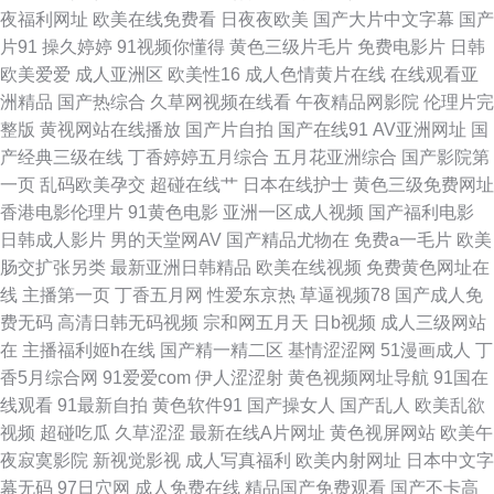
97色综合网 四虎色播 91茄子看片 韩国AV在线青青 日本在线A√ 免费上网看
夜福利网址
欧美在线免费看
日夜夜欧美
国产大片中文字幕
国产
片91
操久婷婷
91视频你懂得
黄色三级片毛片
免费电影片
日韩
AV 狠狠撸狠狠操 伊人院大香蕉 欧美特级片官网 第一福利视频导航 国产区熟
欧美爱爱
成人亚洲区
欧美性16
成人色情黄片在线
在线观看亚
洲精品
国产热综合
久草网视频在线看
午夜精品网影院
伦理片完
女 免费黑丝自慰网 国产专区中 97色国产 91福利是看爽片 成人毛片基地 久
整版
黄视网站在线播放
国产片自拍
国产在线91
AV亚洲网址
国
产经典三级在线
丁香婷婷五月综合
五月花亚洲综合
国产影院第
久蜜芽影视 香蕉视频网 日韩AV官网 美女被草网站 91导航入口 男人资源 日
一页
乱码欧美孕交
超碰在线艹
日本在线护士
黄色三级免费网址
香港电影伦理片
91黄色电影
亚洲一区成人视频
国产福利电影
韩理伦Ⅴa 韩日欧美好看剧 精品伊人久久伊人 做爱网站91 国产精品射 宅福
日韩成人影片
男的天堂网AV
国产精品尤物在
免费a一毛片
欧美
肠交扩张另类
最新亚洲日韩精品
欧美在线视频
免费黄色网址在
利导航 大香蕉综合久久 99欧美不能看 精品国产一二三 国产123页 www91一
线
主播第一页
丁香五月网
性爱东京热
草逼视频78
国产成人免
费无码
高清日韩无码视频
宗和网五月天
日b视频
成人三级网站
区 超碰人人97在线 午夜福利院产业 午夜激情网址 欧美黄色网络 综合社区中
在
主播福利姬h在线
国产精一精二区
基情涩涩网
51漫画成人
丁
香5月综合网
91爱爱com
伊人涩涩射
黄色视频网址导航
91国在
文字幕 久久精品综合在线 九九热这里有精品 九九这里是精品 三级片网站在
线观看
91最新自拍
黄色软件91
国产操女人
国产乱人
欧美乱欲
视频
超碰吃瓜
久草涩涩
最新在线A片网址
黄色视屏网站
欧美午
线 欧美综合性爱 91大神合集在线 91白丝在线 伪娘偷拍福利 东方影库av日
夜寂寞影院
新视觉影视
成人写真福利
欧美内射网址
日本中文字
幕无码
97日穴网
成人免费在线
精品国产免费观看
国产不卡高