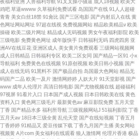
夜福利亚洲
人兽福利导航
91叉叉操小骚逼
成人18视频
欧美大
鸡吧
草逼wwww
久草福利免费试看
岛国国产在线
91人人超碰
青青
美女白丝18禁
91肏比
国产三区电影
国产内射后入在线
黄
色网址网站网址
97超在线视
免费视频网站
精品欧美精品v
欧美
操碰
欧美二级片网址
精品成人无码视频
男女午夜福利影院
欧美
三级电影
免费黄色网址
成年版快手
日韩福利无码
四虎四房
亚
洲AV在线豆花
亚洲区成人
美女黄片免费观看
三级网站视频网
成人日韩精品
日韩福利专区
欧美二区女同
国产精品一区91
小x
导航福利
免费黄色在线视频
91原创视频
欧美日韩小视频
国产
成人在线无码
91黑料不
国产极品自拍
岛国最大色网站
精品无
码国产二品
欧美一及片
激情网婷婷
人妖大片
91天堂影视
国产
www
成年人伦理片
高清日韩电影
国产尤物视频在线
超碰福利
97视屏
91看片入口
日本国产成人视频
日本日韩欧美在线
黄色
资料入口
黄色网三级毛片
最新黄色av
麻豆影院免费
五月天堂
丁香
国产精品水多
福利所导航
三级视频网站J
51福利影院
丁香
五月天av
18日本三级全黄
乱伦天堂
国产在线短视频
丁香五月
丁香婷婷
91精品又
爱豆传媒下载
丁香九月国产主播
美女网站
视频黄
A片com
美女福利在线观看
狼人激情网
伦理片香港
极品