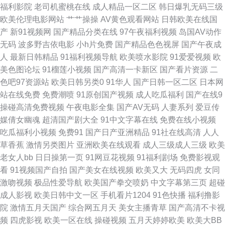
福利影院
老司机蜜桃在线
成人精品一区二区
韩日爆乳无码三级
欧美伦理电影网站
艹艹操操
AV黄色观看网站
日韩欧美在线国
永久入口 国产麻豆9 a片另类首页 三级经典高清在线 日本女色色视频 欧美无
产
新91视频网
国产精品分类在线
97午夜福利视频
岛国AV动作
无码
波多野吉依电影
小h片免费
国产精品色色视屏
国产午夜成
砖砖区 日韩伊人色 18福利视频导航 啊v视频 亚洲人成小说网 青青色色在线
人
最新日韩精品
91福利视频导航
欧美喷水影院
91爱爱视频
欧
美色图论坛
91榴莲小视频
国产高清一卡新区
国产看片资源
二
国产 91尤物在线探花 伦理资源站av 五月天午夜福利 伊人成人自拍 天堂激情
色吧97资源站
欧美日韩另类0
91华人
国产日韩一区二区
日本网
站在线免费
免费潮喷
91原创国产视频
成人吃瓜福利
国产在线9
亚洲春色小说网 91精液国产视频 欧美卡不卡 亚洲色窝窝 操逼电影导航免费
操碰高清免费视频
午夜电影全集
国产AV无码
人妻系列
爱豆传
媒倩女幽魂
超清国产剧大全
91中文字幕在线
免费在线小视频
男人资源网 亚洲av色综合 三级片手机版国产 含羞草免费91 久久神马 国产精
吃瓜福利小视频
免费91
国产日产亚洲精品
91社在线高清
人人
草香蕉
激情另类图片
亚洲欧美在线观看
成人三级成人三级
欧美
品自第 欧美美女性爱网站 欧美特黄AAA 亚洲se图28P 影音先锋丝袜美腿 香
老女人bb
日日操第一页
91网豆花视频
91福利剧场
免费影视观
看
91视频国产自拍
国产美女在线视频
欧美又大
无码四虎
女同
蕉影院午夜 国产豆花AV区 午夜男人精品福利 精品探花 91豆花解析 精国产
激吻视频
极品性爱导航
欧美国产拳交喷奶
中文字幕第三页
超碰
成人影视
欧美日韩中文一区
手机看片1204
91色快播
福利撸影
精国产久久 韩国美女AV导航 亚洲第一夜 青娱乐性爱网 欧美久草 国产视频欧
院
激情五月天国产
综合网五月天
美女主播青草
国产高清不卡视
频
四虎影视
欧美一区在线
操碰视频
五月天婷婷欧美
欧美大BB
美 97超碰96超碰 欧洲AV网站 www性性 无码人妻五五 超碰97自慰 成人超碰