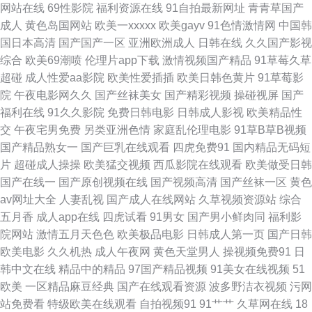
网站在线
69性影院
福利资源在线
91自拍最新网址
青青草国产
成人
黄色岛国网站
欧美一xxxxx
欧美gayv
91色情激情网
中国韩
自拍三及片 老司机综合在线 国产操逼精品欧美 超碰人人自拍 肏屄免费看 豆
国日本高清
国产国产一区
亚洲欧洲成人
日韩在线
久久国产影视
综合
欧美69潮喷
伦理片app下载
激情视频国产精品
91草莓久草
花成人精品 含羞草影院成人 三级成年在线 午夜影院色 91茄子成品传媒 肏屄
超碰
成人性爱aa影院
欧美性爱插插
欧美日韩色黄片
91草莓影
院
午夜电影网久久
国产丝袜美女
国产精彩视频
操碰视屏
国产
视频播放 97色综合网 欧美日本另类 欧美色图综合 日本三级人妻 日本香蕉视
福利在线
91久久影院
免费日韩电影
日韩成人影视
欧美精品性
交
午夜宅男免费
另类亚洲色情
家庭乱伦理电影
91草B草B视频
频 99久操超碰在线 婷婷偷拍 日本字幕网 久草国产精品视频 狠狠撸狠狠操
国产精品熟女一
国产巨乳在线观看
四虎免费91
国内精品无码短
片
超碰成人操操
欧美猛交视频
西瓜影院在线观看
欧美做受日韩
白丝自慰网站91 国产精品第5页 国产极品久久 国产日韩内射 欧美透明视频
国产在线一
国产原创视频在线
国产视频高清
国产丝袜一区
黄色
av网址大全
人妻乱视
国产成人在线网站
久草视频资源站
综合
一区 亚洲色图成人套图 黄色福利社毛茸茸 九一精品123区 欧洲无码免费视
五月香
成人app在线
四虎试看
91男女
国产男小鲜肉同
福利影
院网站
激情五月天色色
欧美极品电影
日韩成人第一页
国产日韩
频 午夜色被窝 日韩成人社区 九九在线资源网站 人人妻人人视频 51视频入口
欧美电影
久久机热
成人午夜网
黄色天堂男人
操视频免费91
日
韩中文在线
精品中的精品
97国产精品视频
91美女在线视频
51
久久精品人妻 欧美a级片一区 欧美被艹 视频三级久久 91黄色传媒公司 久久
欧美
一区精品麻豆经典
国产在线观看资源
波多野洁衣视频
污网
站免费看
特级欧美在线观看
自拍视频91
91艹艹
久草网在线
18
大香蕉99 91做爱官方网站 日本电影av 日本AⅤ在线 日韩激情导航 欧洲精品