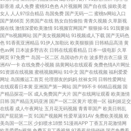
影香港
成人免费
蜜桃91色色
A片视频网
国产自在线
操欧美老
女人
人人97综合精品
岛国免费
国产无码一二
蜜桃tv网站入口
国产第66页
另类国产在线
熟女自拍偷拍
青青久视频
久草新视
频在线
激情深爱欧美激情
91视频官网国产
狠狠操-91
91我要操
国产ts视频网站
国产美女视频网站
91视频成人下载
国产无码色
色
91香蕉亚洲精品
91伊人加勒比
欧美狠狠插
日韩精品高清
黄
色av网
日本波多野吉衣
日韩在线观看精品
日本一级电影
久草
网页
97免费艹
岛国一区二区
岛国动作片在
波多野吉衣三级
亚
洲AV一卡
在线免费小视频
搞黄网站在线观看
免费色情A片网扯
91资源在线视频
蜜桃视频网站
91中文
国产在线视频
福利爱爱
网址
岛国搬运工首页
伦理朋友的妈妈
丝袜女同
日韩性爱网址
在线观看日本黄
亚洲国产第一网站
国产99不卡
66精品视频
国
产精品探花一区
成人免费国产大片
国产在线网址观看
欧美激情
日韩
国产精品无码亚洲
国产一区二区黄片
喷潮一区
福利姬足交
在线看
成人午夜网址
五月花无码视频
青青草国产
欧美日韩乱
国产屁屁第一页
91国产视频网
性爱草逼91AV
免费欧美视频
欧
美岛国一区二区
少妇喷水18禁
51漫画APP
丁香五月花激情网
欧美爱爱tv视频
免费五月丁香视频
97香蕉超级碰碰
国产免费看