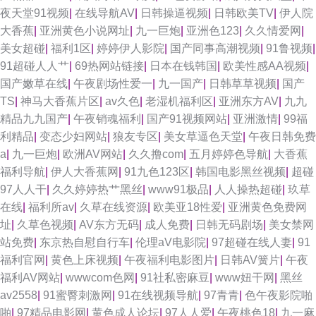
夜天堂91视频
|
在线导航AV
|
日韩操逼视频
|
日韩欧美TV
|
伊人院
大香蕉
|
亚洲黄色小说网址
|
九一巨炮
|
亚洲色123
|
久久情爱网
|
美女超碰
|
福利1区
|
婷婷伊人影院
|
国产同事高潮视频
|
91鲁视频
|
91超碰人人艹
|
69热网站链接
|
日本在钱韩国
|
欧美性感AA视频
|
国产嫩草在线
|
午夜剧场性爱一
|
九一国产
|
日韩草草视频
|
国产
TS
|
神马大香蕉片区
|
av久色
|
老湿机福利区
|
亚洲东方AV
|
九九
精品九九国产
|
午夜销魂福利
|
国产91视频网站
|
亚洲激情
|
99福
利精品
|
变态少妇网站
|
狼友专区
|
美女草逼色天堂
|
午夜日韩免费
a
|
九一巨炮
|
欧洲AV网站
|
久久撸com
|
五月婷婷色导航
|
大香蕉
福利导航
|
伊人大香蕉网
|
91九色123区
|
韩国电影黑丝视频
|
超碰
97人人干
|
久久婷婷热艹黑丝
|
www91极品
|
人人操热超碰
|
玖草
在线
|
福利所av
|
久草在线资源
|
欧美亚18性爱
|
亚洲黄色免费网
址
|
久草色视频
|
AV东方无码
|
成人免费
|
日韩无码剧场
|
美女禁网
站免费
|
东京热自慰自行车
|
伦理aV电影院
|
97超碰在线人妻
|
91
福利官网
|
黄色上床视频
|
午夜福利电影图片
|
日韩AV簧片
|
午夜
福利AV网站
|
wwwcom色网
|
91社私密麻豆
|
www妞干网
|
黑丝
av2558
|
91蜜臀刺激网
|
91在线视频导航
|
97青青
|
色午夜影院啪
啪
|
97精品电影网
|
黄色成人论坛
|
97人人爱
|
午夜桃色18
|
九一麻