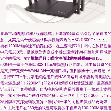
在青島市場的無線網絡設備領域，H3C的幾款產品引起了消費者
意，尤其是結合優惠價格與高性能表現的H3C R300G。
擁有1200M無線速率的路由器，在主要電商和中關村在線銷售
中只需280元，足以應對家庭或小辦公環境對Wi-Fi性能和局域
定性的需求。\n\n
規格詳解：瞄準性價比的智能路由
\\nH3C
300G是一款千兆網口802.11ac雙頻無線路由器。其中最關鍵的
是支持帶寬聚合WAN/LAN千兆端口和后置四個全千兆自適應LA
，對于FTTH千兆家用網絡用戶或NAS高速局域來說具備明顯的
需求滿足感?！?200M”（即2.4 GHz和5 GHz雙流速度）最高保
近三到五年寬帶擴展。自帶寬控制和家長設置集于一根線上協
等可靠性操作賦予硬件標配特征，這一點相比同類2-300元乃至
門家居牌在支撐光貓設置算上難找到一爭的同種降價競品更為強
。\n由此用戶在280元的限定可取得的不僅專為100-200M帶寬