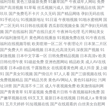
福利导航
黄色三级最新免费
91嫩草国产
午夜成年人网站
免费
国产高清视频
91草莓
丝瓜视频污成人
国产亚洲视品在线
国产
玖玖
国产免费毛不卡片
久久无码
国产精品网络
孕妇无码在线
91手机论坛
91视频新地址
91日逼
午夜啪视频
91啪水蜜桃网
国
产二区无码
91日韩在线观看
西瓜影院视频全集
国产孕妇无码视
频
国产在线福利
国产在线日皮片
午夜神马伦理
毛片网站美女
AV福利激情毛片
黄色网在线播放
91视频免费在线
91午夜在线
福利在线视频导航
欧美喷潮一区二区
午夜理论片
日本第二片区
国产免费大片
精品呦视频
日本乱伦高清无码
深夜国产视频
91
刺激视频
日本中文字幕一区
日韩免费精品视频
日本高清v
欧美
日韩伦理午夜
91碰超免费
亚洲色图网站
精品欧美
成人AV在线
观看
日本a级在线
干露脸熟女
在线观看黄色网
成人抖音
爰上碰
91
国产美女91视频
国产情侣片
97人人看
国产三级视频在线
91
免费视频精品
国产精品另类
黄色AV网站人
黄色91福利社
污网
址18禁
国产高清不卡二区
成人午夜视频免费
欧美激情福利网
国产青青青草
91草逼视频
免费看片日韩
午夜视频福利免费
国
产嫩草视频在线
69叉叉叉
最新日本在线视频
日韩成人a
青青操
91
五月天婷婷
91短视频在线
国产在线观看的
白丝美女自慰网