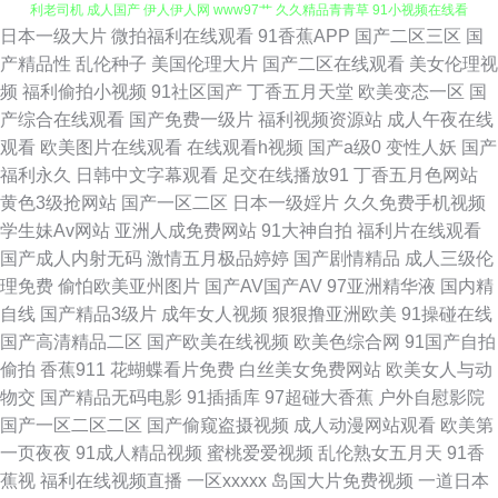
日本一级大片
微拍福利在线观看
91香蕉APP
国产二区三区
国
国产理论三级 五月天婷婷色图 亚洲激情午夜丁香 国内草逼中文字幕 人妻福
产精品性
乱伦种子
美国伦理大片
国产二区在线观看
美女伦理视
频
福利偷拍小视频
91社区国产
丁香五月天堂
欧美变态一区
国
利老司机 成人国产 伊人伊人网 www97艹 久久精品青青草 91小视频在线看
产综合在线观看
国产免费一级片
福利视频资源站
成人午夜在线
观看
欧美图片在线观看
在线观看h视频
国产a级0
变性人妖
国产
51偷拍 亚洲色图4app 国产a成人 AV网站网址 婷婷基地qvod 国内自拍AV一
福利永久
日韩中文字幕观看
足交在线播放91
丁香五月色网站
黄色3级抢网站
国产一区二区
日本一级婬片
久久免费手机视频
区 肏屄ab 欧美在线免费观看 91国产福利视频 91色色福利视频 狼人人
学生妹Av网站
亚洲人成免费网站
91大神自拍
福利片在线观看
国产成人内射无码
激情五月极品婷婷
国产剧情精品
成人三级伦
avcom 丝足福利影院 久久精品青青草原 午夜激情影院 99re情色 99精品视频
理免费
偷怕欧美亚州图片
国产AV国产AV
97亚洲精华液
国内精
自线
国产精品3级片
成年女人视频
狠狠撸亚洲欧美
91操碰在线
在线 99操比 人人想人人甜97 超碰激情人妻在线 久久豆花视频18 熟女91网
国产高清精品二区
国产欧美在线视频
欧美色综合网
91国产自拍
偷拍
香蕉911
花蝴蝶看片免费
白丝美女免费网站
欧美女人与动
91色搞 韩国无码伦理 99热精偷拍 久久伊人国产 欧洲色二 亚洲三级性爱 人
物交
国产精品无码电影
91插插库
97超碰大香蕉
户外自慰影院
国产一区二区二区
国产偷窥盗摄视频
成人动漫网站观看
欧美第
人草超碰 狼友A片网站 美女搞黄免费91 天堂国产 亚洲微拍福利 国产成人在
一页夜夜
91成人精品视频
蜜桃爱爱视频
乱伦熟女五月天
91香
蕉视
福利在线视频直播
一区xxxxx
岛国大片免费视频
一道日本
线免费 人妖伪娘在线播放 中文丰满人妻 人人色97 伊人爱爱网 色先锋AV导