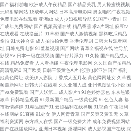
国产福利啪啪
欧洲成人午夜精品
国产精品美乳
男人操蜜桃视频
无码射精网站
18成年人网站
日本高清电影网
男女啪啪午夜视频
碰在线 中文字幕黄色毛片 人人干91 国产成人αⅴ 99精品在这里 日韩操操操
免费电影在线观看
亚洲ab
成人少妇视频导航
91国产小青蛙
国
产成年免费网站
国产视频高清在线
精品香蕉
求a片网址
麻豆tv
超碰人妻97 91啦中文在线伦 www91女 亚洲3级电影网 99re欧美精品 日韩
在线观看
在线撸丝片
91草碰
国产成人激情视频
黑料吃瓜精品
偷拍
91大神合集
成人拍拍拍免费
香港伦理剧
日韩大片观看网
精品影片 日本欧美色图 伊人俺去射 国产精品第36页 欧美色图20p 国产精品
址
日韩免费电影
91羞羞视频
国产网站
青草全福视在线
性导航
影视AV
日本一级在线视频
国产好片浮力
91久操
国产精品成人
36页 日本不卡视频 福利视频在线播放 美女爆操 久草成人 黄色亚洲网站 色
在线
精品免费看
人人看操碰
午夜伦理电影网
久久国自产拍精品
高清乱码0
国产欧美
日韩三级黄色A片
伦理电影亚洲国产
福利
香蕉伊人 成人午夜AV福利 自慰黄色在线看 九一视频免费观看 婷婷偷拍 天天
姬黄色网址
欧美伊人影院
丁香成人五月花
黄色网网址女
久草视
频最新网址
日韩大片在线看
久久亚洲人成
亚州色图乱伦小说
国
操片 97人妻资源 菠萝AV在线电影 午夜老司机视频 激情文学日韩 超碰操逼
产va免费观看
国产人妖第二
成人影片h
91色婷婷瑟色
东京热狠
狠草
日韩精品观看
91最新国产精品
一级黄色网
91色色人妻
都
网 欧美岛国网站 久久情爱网 91视频永久网址 午夜欧美剧场 日韩特黄 天天
市激情婷婷
91精品国产91
云涩福利在线导航
91视色
午夜福利
在线网站
91直播
91处女
伊人网青青草
国产又爽又黄又无
久草
干网址 日本不卡一三区 在线色情2026 91精品影视区 日本不卡AC www日逼
福利资源网
东方成人在线
国产一级免费大片
成年免费视频网站
国产在线播放网站
亚洲日本视频
淫淫网网
成人影视国产在线
深