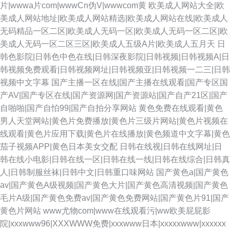
片|wwwa片com|wwwCn伪V|wwwcom黄
欧美成人网站大全|欧
美成人网站地址|欧美成人网站精选|欧美成人网站在线|欧美成人
无码精品一区二区|欧美成人无码一区|欧美成人无码一区二区|欧
美成人无码一区二区三区|欧美成人五级A片|欧美成人五月天
日
韩色影院|日韩色中色在线|日韩深夜影院|日韩视频|日韩视频A|日
韩视频免费观看|日韩视频网址|日韩视频亚|日韩视频一二三|日韩
视频中文字幕
国产主播一区在线|国产主播在线观看|国产专区国
产AV|国产专区在线|国产资源网|国产资源站|国产自产21区|国产
自啪啪|国产自怕99|国产自拍分享网站
黄色免费在线观看|黄色
男人天堂网站|黄色片免费播放|黄色片三级片网站|黄色片视频在
线观看|黄色片应用下载|黄色片在线播放|黄色频道中文字幕|黄色
茄子视频APP|黄色日本美女交配
日韩在线视|日韩在线网址|日
韩在线小电影|日韩在线一区|日韩在线一线|日韩在线综合|日韩真
人|日韩制服丝袜|日韩中文|日韩重口味网站
国产黄色a|国产黄色
av|国产黄色A级视频|国产黄色大片|国产黄色高清视频|国产黄色
毛片A级|国产黄色免费av|国产黄色免费网站|国产黄色片91|国产
黄色片网站
www尤物com|www在线观看污|ww欧美屁屁影
院|xxxwww96|XXXWWW免费|xxxwww日本|xxxxxwww|xxxxxx