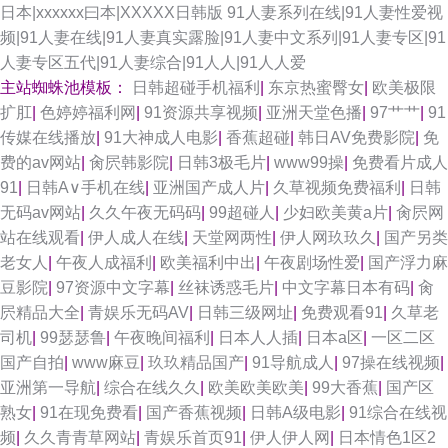
日本|xxxxxx曰本|XXXXX日韩版
91人妻系列在线|91人妻性爱视
频|91人妻在线|91人妻真实露脸|91人妻中文系列|91人妻专区|91
人妻专区五代|91人妻综合|91人人|91人人爱
主站蜘蛛池模板：
日韩超碰手机福利
|
东京热蜜臀女
|
欧美极限
扩肛
|
色婷婷福利网
|
91资源共享视频
|
亚洲天堂色播
|
97艹艹
|
91
传媒在线播放
|
91大神成人电影
|
香蕉超碰
|
韩日AV免费影院
|
免
费的av网站
|
肏屄韩影院
|
日韩3极毛片
|
www99操
|
免费看片成人
91
|
日韩A∨手机在线
|
亚洲国产成人片
|
久草视频免费福利
|
日韩
无码av网站
|
久久午夜无码码
|
99超碰人
|
少妇欧美黄a片
|
肏屄网
站在线观看
|
伊人成人在线
|
天堂网两性
|
伊人网玖玖久
|
国产另类
老女人
|
午夜人成福利
|
欧美福利中出
|
午夜剧场性爱
|
国产浮力麻
豆影院
|
97资源中文字幕
|
丝袜诱惑毛片
|
中文字幕日本有码
|
肏
屄精品大全
|
青娱乐无码AV
|
日韩三级网址
|
免费观看91
|
久草老
司机
|
99瑟瑟鲁
|
午夜晚间福利
|
日本人人插
|
日本a区
|
一区二区
国产自拍
|
www麻豆
|
玖玖精品国产
|
91导航成人
|
97操在线视频
|
亚洲第一导航
|
综合在线久久
|
欧美欧美欧美
|
99大香蕉
|
国产区
熟女
|
91在现免费看
|
国产香蕉视频
|
日韩A级电影
|
91综合在线视
频
|
久久青青草网站
|
青娱乐首页91
|
伊人伊人网
|
日本情色1区2